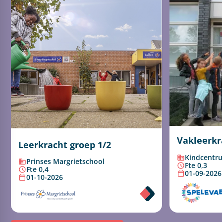
Vakleerk
Leerkracht groep 1/2
Kindcentru
Prinses Margrietschool
Fte 0,3
Fte 0,4
01-09-2026
01-10-2026