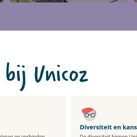
 bij Unicoz
Diversiteit en kan
uleren en verbinden.
De diversiteit binnen Uni