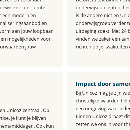
dewerkers de ruimte
onderwijsconcepten; het 
et een modern en
is de andere niet en Un
onaliseringsaanbod en
onderwijsgroep verder te 
lf vorm aan jouw loopbaan
uitdaging zoekt. Met 24
n en mogelijkheden voor
vinden we zeker een aanslu
oorwaarden jouw
richten op je kwaliteiten
Impact door same
Bij Unicoz mag je zijn wi
christelijke waarden hel
een omgeving waar iede
en Unicoz centraal. Op
Binnen Unicoz draagt dit
se. Je kunt je blijven
zetten we ons in voor the
 themamiddagen. Ook kun