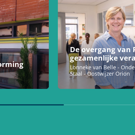
De overgang van 
gezamenlijke ver
vorming
Lonneke van Belle - Onder
Staal - Oostwijzer Orion