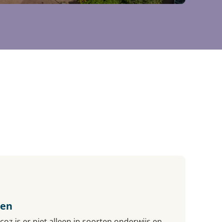
sen
coz is er niet alleen in soorten onderwijs en