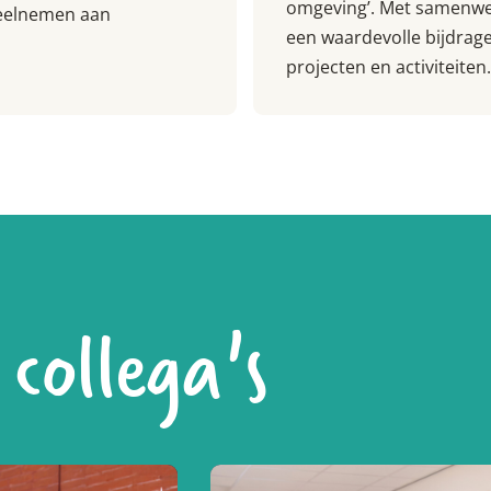
omgeving’. Met samenwer
deelnemen aan
een waardevolle bijdrag
projecten en activiteiten
collega's